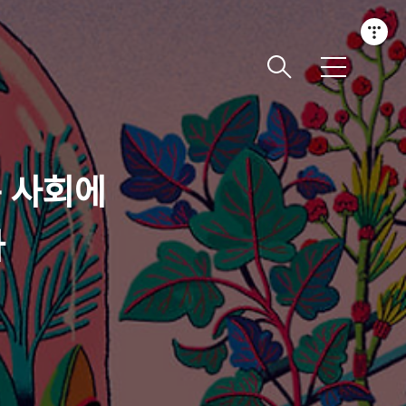
메
뉴
는 사회에
가