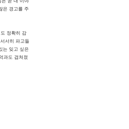
은 곧 내 이야
많은 경고를 주
도 정확히 감
 서서히 파고들
있는 잊고 싶은
기억과도 겹쳐졌