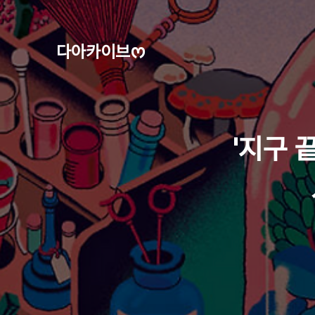
다아카이브ᰔ
'지구 