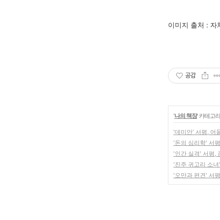
이미지 출처 : 자체
공감
'
나의 책장
' 카테고
'데미안' 서평, 
'돈의 심리학' 서
'인간 실격' 서평
'진주 귀고리 소녀
'오만과 편견' 서