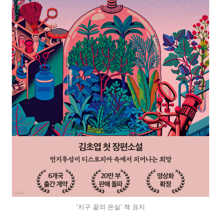
'지구 끝의 온실' 책 표지