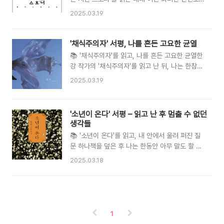
더 본질적인 질문을 던졌기 때문이었다. "나는 왜
큰 사건도 없었지만 나는 이상하게도 자꾸만 페이
2025.03.19
돈 앞에서 불안해지는가?", "내가 원하는 ‘부’는 과
지를 넘기게 되었다. 마치 고요한 강을 바라보는
연 무엇인가?"와 같은 질문들이 책 전반에 걸쳐 내
것 같았다. 아무 일도 일어나지 않는 것 같은데, 강
안에 울렸다. 저자는 반복적으로 말한다. ‘돈 문제
밑 어딘가에서는 삶이 계속 흐르고 있었다. 그리고
'채식주의자' 서평, 나를 흔든 고요한 균열
는 수학보다 심리의 문제’라고. 나는 이 문장을 읽
그 강물에 나도 천천히 잠겨들었다.스토너라는 이
📚 '채식주의자'를 읽고, 나를 흔든 고요한 균열한
고 스스로..
름의 인물은 어쩌면 우리 주변 어디에나 있을 법한
강 작가의 '채식주의자'를 읽고 난 뒤, 나는 한참을
평범한 사람이다. 아니, 어쩌면 바로 나일지도 모
멍하니 앉아 있었다. 이야기가 끝난 것이 아니라,
2025.03.19
른다. 특별한 성공도, 대단한 실패도 없이 하루하
내 안에서 무언가가 조용히 무너졌기 때문이었다.
루를 살아가며, 때때로 외로움을 느끼고, 누군가를
소설은 소리 없이 파고들었고, 나도 모르게 내면의
사랑했지만 지키지 못하고, 애써 해낸 일들도 인정
균열을 건드렸다. 그리고 그 균열은 단순한 동정이
'소년이 온다' 서평 – 읽고 난 후 멈출 수 없던
받지 못한 채 고요하게 삶을 마주하는 사람. 나는
나 안타까움이 아니라, 존재 자체에 대한 근본적인
생각들
이 책이 어떤 극적인 메시지를 주기보다는, 그저
질문으로 이어졌다. 이 작품을 읽으면서 ‘왜 채식
‘살아간다는 것’ 자..
📚 '소년이 온다'를 읽고, 내 안에서 울려 퍼진 질
을 선택했을까?’라는 단순한 물음은 금세 사라졌
문 하나책을 덮은 후 나는 한동안 아무 말도 할 수
다. 채식은 단지 표면일 뿐, 그 밑바닥에는 영혜라
없었다. '소년이 온다'는 그냥 읽고 넘길 수 있는
는 인물이 감당해야 했던 억압, 트라우마, 그리고
2025.03.18
소설이 아니었다. 그것은 내가 태어나기 전의 일이
몸의 기억이 있었다. 나는 영혜가 고통을 표현하는
지만, 내 현재에 도달한 어떤 고통의 잔향이었다.
방식에 놀랐다. 세상이 그녀의 목소리를 듣지 않
한강 작가의 문장을 따라가며, 나는 내가 감당할
자, 그녀는 몸으로 저항했다. 그건 너무도 고통스
수 있을지조차 모르는 인간의 고통과 기억 속으로
럽고 동시에 너무도 ..
들어갔다.이 책을 읽기 전, 광주민주화운동은 교과
1
서 속 한 페이지일 뿐이었다. 하지만 책 속 ‘소