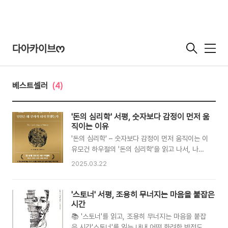
다아카이브ᰔ
메
뉴
베스트셀러
(4)
'돈의 심리학' 서평, 숫자보다 감정이 먼저 움
직이는 이유
'돈의 심리학' – 숫자보다 감정이 먼저 움직이는 이
유모건 하우절의 '돈의 심리학'을 읽고 나서, 나는
돈이라는 개념을 바라보는 시각이 완전히 바뀌었
2025.03.22
다. 지금까지 나는 돈을 숫자, 공식, 전략의 문제로
만 여겼다. 하지만 이 책은 처음부터 끝까지 ‘감
정’과 ‘사고방식’이야말로 돈의 본질이라고 말하고
'스토너' 서평, 조용히 무너지는 마음을 붙잡은
있었다. 그리고 나는 책장을 덮은 뒤에야 그것이
시간
얼마나 설득력 있는 이야기인지 절감하게 되었다.
📚 '스토너'를 읽고, 조용히 무너지는 마음을 붙잡
이 책이 특별하게 다가온 이유는, 숫자나 이론보다
은 시간'스토너'를 읽는 내내 어떤 화려한 반전도,