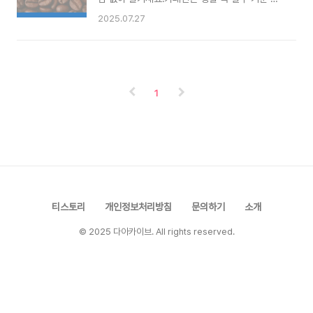
피 빙수 메뉴 (2025 여름 한정)연유커피빙수 – 부
전제가 되었지만, 지나친 복용은 오히려 피로와 숙
2025.07.27
드러운 우유 얼음 위에 연유와 에스프레소 조화흑
면 장애로 이어질 수 있습니다.특히 건강, 수면, 임
임자커피빙수 – 고소한 흑임자와 커피의 만남팥인
신 등 고려해야 할 상황이 있다면, 카페인을 조절
절미빙수 – 전통적인 팥+인절미 조합딸기요거트
할 수 있는 선택지가 필요하죠.이번 글에서는 가성
빙수 – 상큼한 딸기와 요거트의 조화💡 이디야는
비 좋은 프랜차이즈 카페 중, 실제로 매장에서 ‘디
매년 커피와 전통을 결합한 콘셉트로 ..
카페인 원두’를 직접 분쇄해 에스프레소 샷으로 제
1
공하는 브랜드 5곳을 정리했습니다.키워드 최적
화, 리스트 구성, 가독성 높은 구성으로 블로그 유
입을 고려한 콘텐츠입니다.📌 1. 메가커피 (Mega
MGC Coffee)저렴한 가격대임에도 불구하고,
일리(Illy) 브랜드의 디카페인 홀빈 원두를 도입했
습니다.매장에서 직접 분쇄한 후 아메리카노·라떼·
티라미수 라떼 등 ..
티스토리
개인정보처리방침
문의하기
소개
© 2025 다아카이브. All rights reserved.