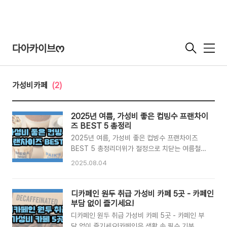
다아카이브ᰔ
메
뉴
가성비카페
(2)
2025년 여름, 가성비 좋은 컵빙수 프랜차이
즈 BEST 5 총정리
2025년 여름, 가성비 좋은 컵빙수 프랜차이즈
BEST 5 총정리더위가 절정으로 치닫는 여름철,
시원하면서도 달콤한 디저트를 찾는다면 ‘컵빙
2025.08.04
수’가 최고의 선택이죠. 특히 1인분으로 가볍게 즐
길 수 있는 프랜차이즈 카페의 컵빙수 메뉴는 가격
과 맛을 모두 잡은 여름철 인기 아이템입니다.이번
디카페인 원두 취급 가성비 카페 5곳 - 카페인
포스팅에서는 이디야, 메가커피, 투썸플레이스, 빽
부담 없이 즐기세요!
다방, 컴포즈커피 등에서 2025년 여름 시즌에 판
디카페인 원두 취급 가성비 카페 5곳 - 카페인 부
매 중인 빙수 메뉴를 비교해드릴게요.✅ 이디야커
담 없이 즐기세요!카페인은 생활 속 필수 기분 충