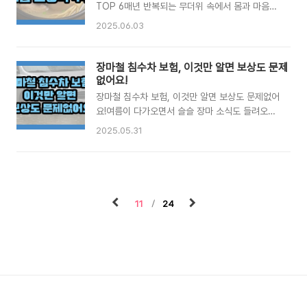
알아보는 분들이라면 세 가지가 모두 '화재를 보장
TOP 6매년 반복되는 무더위 속에서 몸과 마음이
하는 것 아닌가?' 하고 생각하실 수 있는데요, 사
쉽게 지치는 여름철. 특히 장마가 끝난 뒤 본격적
2025.06.03
실 알고 보면 보장 범위와 가입 대상, 혜택이 전혀
으로 찾아오는 찜통더위는 우리의 체력을 빠르게
다릅니다. 오늘은 이 세 가지 보험의 핵심 차이를
소진시킵니다. 이렇게 기운이 떨어지기 쉬운 여름
꼼꼼히 비교해서 알려드릴게요. 🏢 1. 화재보험 –
에는 몸을 속부터 든든하게 다져주는 보양식이 절
장마철 침수차 보험, 이것만 알면 보상도 문제
불로 인한 피해를 포괄적으로 보장화재보험은 말
실합니다. 이번 글에서는 여름철 무더위를 이겨낼
없어요!
그대로 불로 인해 ..
수 있도록 기력을 보충해주는 대표적인 여름 보양
장마철 침수차 보험, 이것만 알면 보상도 문제없어
식 메뉴를 소개해드릴게요.☀️ 1. 대표 보양식의 정
요!여름이 다가오면서 슬슬 장마 소식도 들려오기
석, 삼계탕 기운이 쭉 빠지는 날엔 뭐니 뭐니 해도
시작했죠. 특히 6월 말부터 7월 중순까지는 전국
2025.05.31
삼계탕만한 게 없습니다. 어린 닭 안에 찹쌀, 마늘,
적으로 국지성 폭우가 자주 발생해 차량 침수 사고
대추, 인삼 등을 채워 고아낸 삼계탕은 속을 따뜻
가 급증하는 시기입니다.이 시기에는 차량이 침수
하게 데워주면서도 영양분이 풍부해 체력 보충에
되거나 주차 중 물에 잠기는 사례도 많아지기 때문
탁월합니다. 특히 초복·중복·말복에는 삼계탕을 먹
에, 미리 보험 관련 내용을 꼼꼼히 체크해두는 것
는 문화가 자리잡혀 있을 만큼..
이 필수입니다.오늘은 **‘장마철 침수차 보험 보장
11
24
범위와 주의사항’**에 대해 자세히 알려드릴게요.
만약을 대비해 자동차 보험 약관을 미리 살펴보는
것이 여러분의 경제적 손실을 줄이는 지름길이 될
수 있습니다.✅ 침수차 피해, 보험으로 보상받을
수 있을까?기본적으로 자동차 보험에서 차량 손해
를 보장하는 **‘자차 보험’(자기차량손해 담보)**
에 가입되어 있어야 침수 피해에..