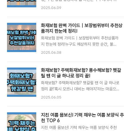
추천할 만한 주택화재보험 상품까지 함께 정리해
목표이자 인생의 중요한 전환점입니다. 어렵게 장
2025.06.09
보겠습니다.🌪️ 풍수해보험이란?풍수해보험은 태
만한 집을 지키기 위해서는 단순한 잠금장치나 경
풍, 홍수, 강풍, 해일, 풍랑, 대설 등으로 인한 피해
보 시스템만으로는 부족할 수 있습니다. 불의의 사
를 보상해주는 정책성 보험입니다. 정부와 지자체
고, 특히 화재는 모든 걸 한순간에 무너뜨릴 수 있
화재보험 완벽 가이드｜보장범위부터 추천상
가 보험료의 일부를 지원하여 개인이나 소상공인
죠. 그렇기에 주택화재보험은 선택이 아닌 필수라
품까지 한눈에 정리!
이 저렴한 비용으로 가입할 수 있도록 ..
해도 과언이 아닙니다.🏠 주택화재보험이란?주택
화재보험 완벽 가이드｜보장범위부터 추천상품까
화재보험은 말 그대로 주택에 발생할 수 있는 화재
지 한눈에 정리!누구도 예상하지 못한 순간, 불씨
사고에 대비해 손해를 보상받을 수 있도록 설계된
하나가 삶 전체를 뒤흔들 수 있습니다. 특히 우리
2025.06.08
보험입니다. 주택뿐만 아니라 부속건물, 가재도구,
생활공간인 집이나 사업장이 화재로 피해를 입는
심지어 임시 거주비까지 보장해주는 상품도 있어,
다면, 정신적·물질적 충격은 이루 말할 수 없겠죠.
피해를 입었을 때 실질적인 회복에 큰 도움을 줍니
하지만 다행히도 이런 위험에 대비할 수 있는 방법
화재보험? 주택화재보험? 풍수해보험? 헷갈
다.많은 분들이 “나는 조심해서 살고 있어요”라고
이 있습니다. 바로 화재보험입니다.이번 포스팅에
릴 땐 이 글 하나로 정리 끝!
말하곤 합니다. 하지만 화재는 ..
서는 화재보험의 정의부터 보장 범위, 가입 시 유
화재보험? 주택화재보험? 헷갈릴 땐 이 글 하나로
의사항은 물론, 2025년 기준 추천할 만한 화재보
정리 끝!‘혹시 모르니 대비는 해야지’라는 마음으로
험 상품 3가지까지 모두 정리해드립니다.🔥 화재
보험 가입을 고려해본 경험, 한 번쯤 있으시죠? 특
2025.06.05
보험이란 무엇인가요?화재보험은 화재로 인해 발
히 요즘처럼 각종 자연재해와 예기치 못한 사고가
생할 수 있는 재산 손실을 보전해주는 보험입니다.
빈번한 시대에는 재산을 보호할 수 있는 보험에 대
단순히 불로 인한 손해뿐 아니라, 소방 활동이나
한 관심이 점점 커지고 있습니다. 그중에서도 많은
지친 여름 몸보신! 기력 채우는 여름 보양식 추
연기, 폭발로 인한 간접 피해도 포함되죠. 요즘은
분들이 헷갈려하는 주제가 바로 화재보험, 주택화
천 TOP 6
화재 외에도 도난, 풍수해 등을 함께 ..
재보험, 풍수해보험 간의 차이입니다.처음 보험을
지친 여름 몸보신! 기력 채우는 여름 보양식 추천