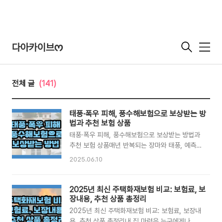
다아카이브ᰔ
메
뉴
전체 글
(141)
태풍·폭우 피해, 풍수해보험으로 보상받는 방
법과 추천 보험 상품
태풍·폭우 피해, 풍수해보험으로 보상받는 방법과
추천 보험 상품매년 반복되는 장마와 태풍, 예측
불가능한 기상이변은 더 이상 남의 일이 아닙니다.
2025.06.10
실제로 매년 여름철이 되면 집안 침수, 강풍에 의
한 지붕 파손, 농지 유실 같은 피해가 전국 곳곳에
서 발생하고 있습니다. 이런 자연재해에 대비하기
2025년 최신 주택화재보험 비교: 보험료, 보
위한 방안 중 하나가 바로 풍수해보험입니다.이번
장내용, 추천 상품 총정리
글에서는 풍수해보험이란 무엇인지, 어떤 피해를
2025년 최신 주택화재보험 비교: 보험료, 보장내
보장해주는지, 가입 전 알아야 할 핵심 포인트와
용, 추천 상품 총정리내 집 마련은 누구에게나 큰