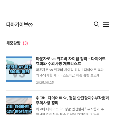
다아카이브ᰔ
메
뉴
체중감량
(3)
마운자로 vs 위고비 차이점 정리 - 다이어트
효과와 주의사항 체크리스트
마운자로 vs 위고비 차이점 정리 | 다이어트 효과
와 주의사항 체크리스트최근 체중 감량 보조제로
**마운자로(Mounjaro, 성분: 티르제파타이
2025.08.25
드)**가 주목받고 있습니다. 동시에 이미 많은 사
람들이 사용 중인 **위고비(Wegovy, 성분: 세마
글루타이드)**와의 비교도 자연스럽게 관심을 모
위고비 다이어트 약, 정말 안전할까? 부작용과
으고 있죠. 두 약물 모두 혈당 조절 및 체중 감량
주의사항 정리
효과가 보고되었지만, 작용 기전·효과·부작용 측면
위고비 다이어트 약, 정말 안전할까? 부작용과 주
에서 차이가 존재합니다. 이번 글에서는 두 약물의
의사항 정리최근 체중 감량에 효과적인 약물로 주