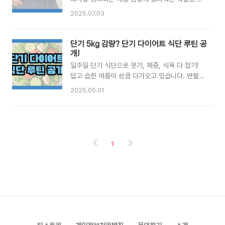
핵심 차이와 함께, 사용 전 반드시 확인해야 할 주
목받고 있는 ‘위고비(Wegovy)’에 대한 관심이 높
2025.07.03
의 사항을 체크리스트 형태로 정리해 드립니다. ✅
아지고 있습니다. 한 번쯤 들어보셨을지도 모르지
마운자로 vs 위고비: 핵심 차이점1. 성분 및 작용
만, 이 약은 단순한 다이어트 보조제가 아닌 의학
기전위고비(Wegovy)성분: 세마글루타이드
적인 목적을 가진 처방약입니다. 그러나 주목도가
단기 5kg 감량? 단기 다이어트 식단 루틴 공
(Semaglutide)GLP-1 수용체 작용제.뇌의 포만
높아진 만큼, 무분별한 사용과 부작용에 대한 우려
개!
중추를 자극해..
도 커지고 있는 상황입니다. 오늘은 위고비에 대해
일주일 단기 식단으로 붓기, 체중, 식욕 다 잡기!
보다 깊이 있게 살펴보고, 우리가 반드시 주의해야
덥고 습한 여름이 성큼 다가오고 있습니다. 반팔과
할 위험 요소들을 짚어보려 합니다. 1️⃣ 위고비란
민소매 옷차림에 체형이 고스란히 드러나는 계절
2025.05.01
무엇인가요?위고비는 ‘세마글루타이드
이죠. 이 시기엔 다이어트를 계획하는 분들이 특히
(Semaglutide)’라는 성분을 기반으로 한 주사형
많아집니다. 지금 시작하면 늦지 않았어요!이 글에
비만 치료제입니다. 본래 당뇨병 치료제로 개발되
서는 7일 다이어트 식단표, 저녁 식단 조절법, 체
었으나, 체중 감량 효과가 뚜렷하게 나타나면서 비
중 감량 루틴 등 실제로 활용 가능한 정보를 총정
만 치료제로 활용되기 시작했습니다...
리해드릴게요. 짧은 시간 안에 눈에 띄는 변화를
1
원하신다면, 지금부터 집중해보세요.✔️ 단기 다이
어트에 성공하려면?단기간에 체중을 줄이기 위해
선 기초 원칙을 지키는 것이 무엇보다 중요합니다.
정제 탄수화물 최소화: 흰쌀, 밀가루 대신 현미, 고
구마, 귀리 등 복합 탄수화물 활용고단백 위주 식
사: 포만감을 주고 근육 손실을 방지수분 섭취 강
화: 붓기 제거와 노폐물 배..