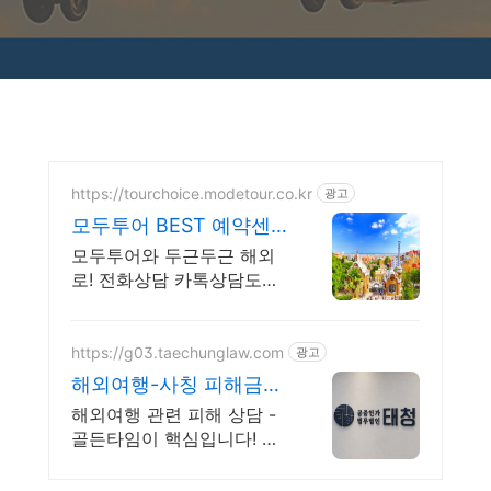
https://tourchoice.modetour.co.kr
광고
모두투어 BEST 예약센
터 모두투어와 두근두근
모두투어와 두근두근 해외
해외여행
로! 전화상담 카톡상담도
OK.모바일로 만나는 새로운
세계 2026년 해외여행은 모
두투어와 함께
https://g03.taechunglaw.com
광고
해외여행-사칭 피해금을
지킬 마지막 기회
해외여행 관련 피해 상담 -
골든타임이 핵심입니다! 많
은 분들이 골든 타임을 놓쳐
소중한 피해금을 영영 찾지