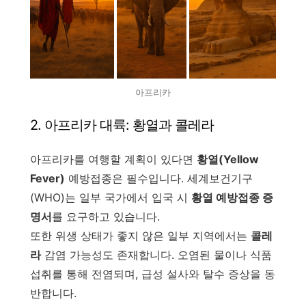
아프리카
2. 아프리카 대륙: 황열과 콜레라
아프리카를 여행할 계획이 있다면
황열(Yellow
Fever)
예방접종은 필수입니다. 세계보건기구
(WHO)는 일부 국가에서 입국 시
황열 예방접종 증
명서
를 요구하고 있습니다.
또한 위생 상태가 좋지 않은 일부 지역에서는
콜레
라
감염 가능성도 존재합니다. 오염된 물이나 식품
섭취를 통해 전염되며, 급성 설사와 탈수 증상을 동
반합니다.