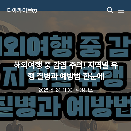
다아카이브ᰔ
메
뉴
해외여행 중 감염 주의! 지역별 유
행 질병과 예방법 한눈에
2025. 6. 24. 11:30
ㆍ
여행&장소