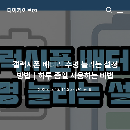
다아카이브ᰔ
메
뉴
갤럭시폰 배터리 수명 늘리는 설정
방법｜하루 종일 사용하는 비법
2025. 5. 13. 14:35
ㆍ
건강&생활