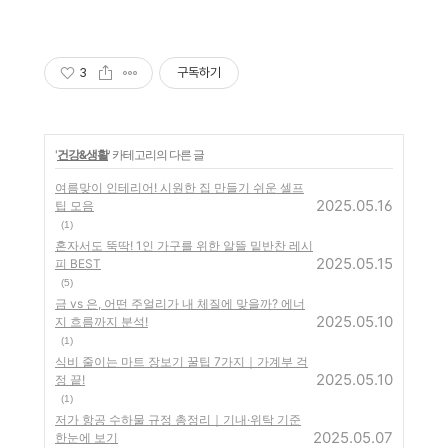
3
구독하기
'
건강&생활
' 카테고리의 다른 글
여름맞이 인테리어! 시원한 집 만들기 쉬운 셀프
2025.05.16
팁 모음
(1)
혼자서도 뚝딱! 1인 가구를 위한 알뜰 밑반찬 레시
2025.05.15
피 BEST
(5)
금 vs 은, 어떤 주얼리가 내 체질에 맞을까? 에너
2025.05.10
지 흐름까지 분석!
(1)
식비 줄이는 마트 장보기 꿀팁 7가지｜가계부 걱
2025.05.10
정 끝!
(1)
저가 항공 수하물 규정 총정리｜기내·위탁 기준
2025.05.07
한눈에 보기