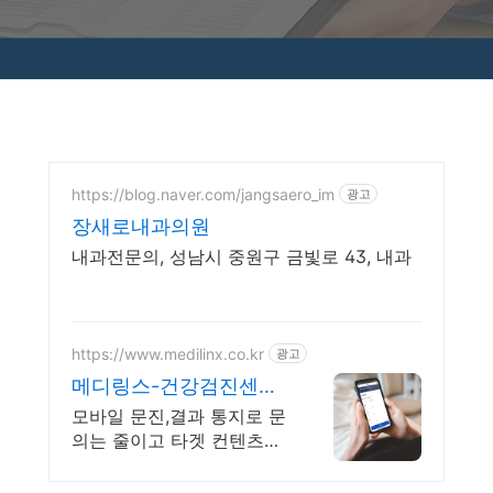
https://blog.naver.com/jangsaero_im
광고
장새로내과의원
내과전문의, 성남시 중원구 금빛로 43, 내과
https://www.medilinx.co.kr
광고
메디링스-건강검진센터
솔루션
모바일 문진,결과 통지로 문
의는 줄이고 타겟 컨텐츠로
재환은 자동 관리 됩니다.