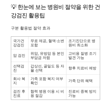
💡 한눈에 보는 병원비 절약을 위한 건
강검진 활용팁
구분 활용법 절약 효과
국가건
무료 제공, 혈액·소변
조기진단으로 병
강검진
포함
원비 최소화
위암, 유방암 등 본인
고비용 질병 조기
암 검진
부담금 저렴
발견 가능
선택검
갑상선, 골밀도 등 자
향후 치료비 예방
진
율 선택
회사 복
가족 포함 복지 여부
가족 단위 혜택
지
확인
검진 후
협력 병원 이용 시 비
진료비 중복 방지
진료
용 절감
가능