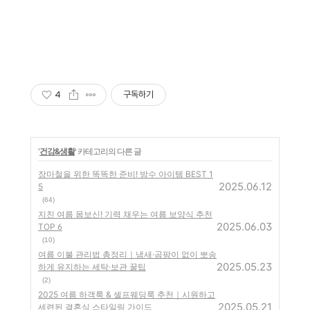
4
구독하기
'
건강&생활
' 카테고리의 다른 글
장마철을 위한 똑똑한 준비! 방수 아이템 BEST 1
2025.06.12
5
(64)
지친 여름 몸보신! 기력 채우는 여름 보양식 추천
2025.06.03
TOP 6
(10)
여름 이불 관리법 총정리｜냄새·곰팡이 없이 뽀송
2025.05.23
하게 유지하는 세탁·보관 꿀팁
(2)
2025 여름 하객룩 & 셀프웨딩룩 추천｜시원하고
2025.05.21
세련된 결혼식 스타일링 가이드