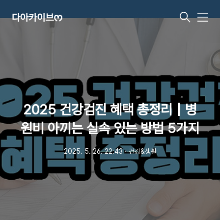
다아카이브ᰔ
메
뉴
2025 건강검진 혜택 총정리｜병
원비 아끼는 실속 있는 방법 5가지
2025. 5. 26. 22:43
ㆍ
건강&생활