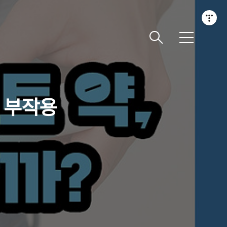
메
뉴
? 부작용