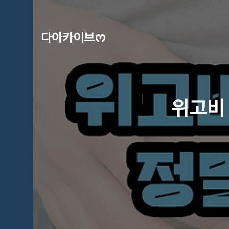
다아카이브ᰔ
위고비 