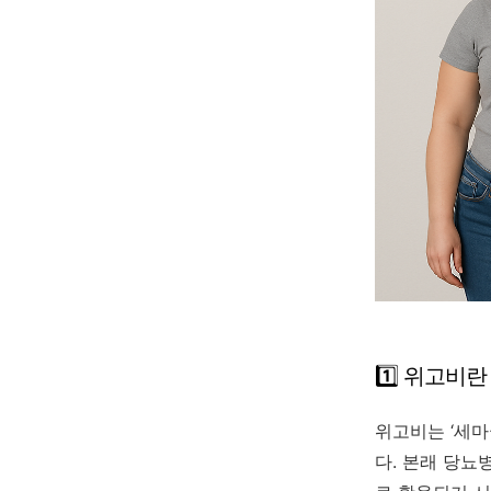
1️⃣ 위고비
위고비는 ‘세마
다. 본래 당뇨