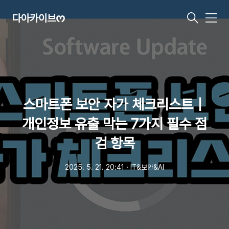
다아카이브ᰔ
메
뉴
스마트폰 보안 자가 체크리스트｜
개인정보 유출 막는 7가지 필수 점
검 항목
2025. 5. 21. 20:41
ㆍ
IT&보안&AI